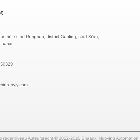
ct
dustriële stad Ronghao, district Gaoling, stad Xi'an,
haanxi
050329
china-nyjy.com
p radarniveau Auteursrecht © 2022-2026 Shaanxi Nuoying Automation In