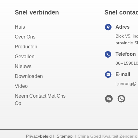
Snel verbinden
Snel conta
Huis
Adres
Blok V5, in
Over Ons
provincie S
Producten
Telefoon
Gevallen
86--15901
Nieuws
E-mail
Downloaden
lijunrong@
Video
Neem Contact Met Ons
Op
Privacybeleid
|
Sitemap
| China Goed Kwaliteit Zender o