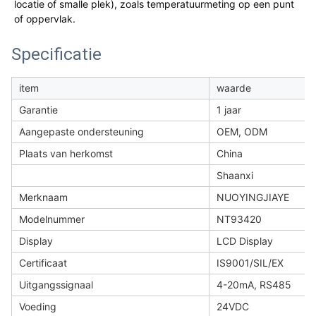
locatie of smalle plek), zoals temperatuurmeting op een punt
of oppervlak.
Specificatie
item
waarde
Garantie
1 jaar
Aangepaste ondersteuning
OEM, ODM
Plaats van herkomst
China
Shaanxi
Merknaam
NUOYINGJIAYE
Modelnummer
NT93420
Display
LCD Display
Certificaat
IS9001/SIL/EX
Uitgangssignaal
4-20mA, RS485
Voeding
24VDC