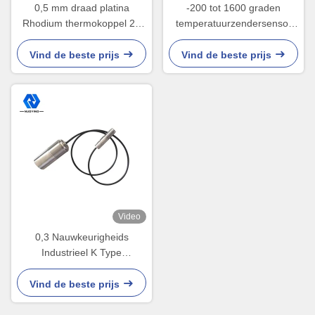
0,5 mm draad platina
-200 tot 1600 graden
Rhodium thermokoppel 25
temperatuurzendersensor
mm 22 mm 16 mm
IP67 HART-
temperatuurzender
Vind de beste prijs
Vind de beste prijs
Video
0,3 Nauwkeurigheids
Industrieel K Type
Thermokoppel aan 4 20ma
Zender -20 tot 400 Graad
Vind de beste prijs