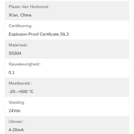
Plaats Van Herkomst:
Xi'an, China
Certificering:
Explosion-Proof Certificate,SIL3
Materiaal::
SS304
Nauwkeurigheid::
0,1
Meetbereik::
-20--+500 °C
Voeding:
24Vdc
Uitvoer::
4-20mA