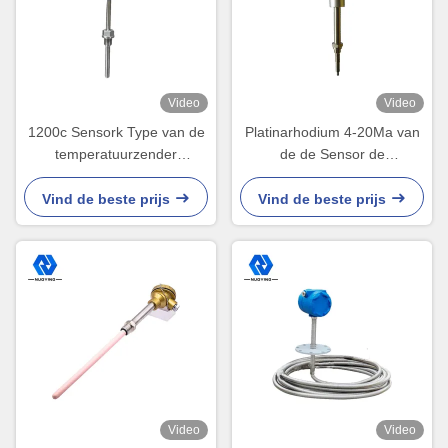
Video
Video
1200c Sensork Type van de
Platinarhodium 4-20Ma van
temperatuurzender
de de Sensor de
Thermokoppelzender 0.5mm
Ceramische Sonde van de
Temperatuurzender Zender
Vind de beste prijs
Vind de beste prijs
van de het
Thermokoppeltemperatuur
Video
Video