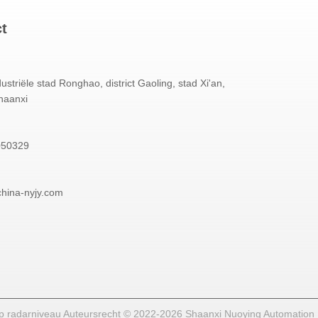
ct
dustriële stad Ronghao, district Gaoling, stad Xi'an,
haanxi
050329
china-nyjy.com
p radarniveau Auteursrecht © 2022-2026 Shaanxi Nuoying Automation In