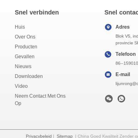
Snel verbinden
Snel conta
Huis
Adres
Blok V5, in
Over Ons
provincie S
Producten
Telefoon
Gevallen
86--15901
Nieuws
E-mail
Downloaden
lijunrong@
Video
Neem Contact Met Ons
Op
Privacybeleid
|
Sitemap
| China Goed Kwaliteit Zender o