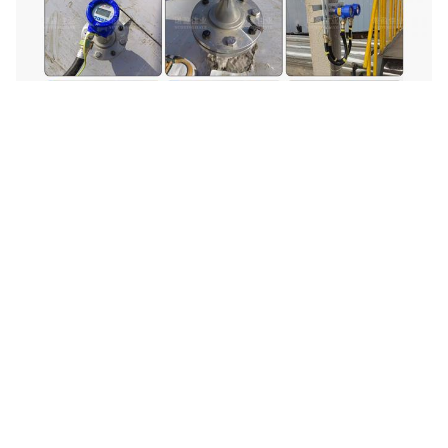
Tags:
316L Geleide Golfradarsensor
Geleide Golfradarzender Op Hoge Temperatuur
Geleide Golfradarzender 6.8GHz
Verwante Producten