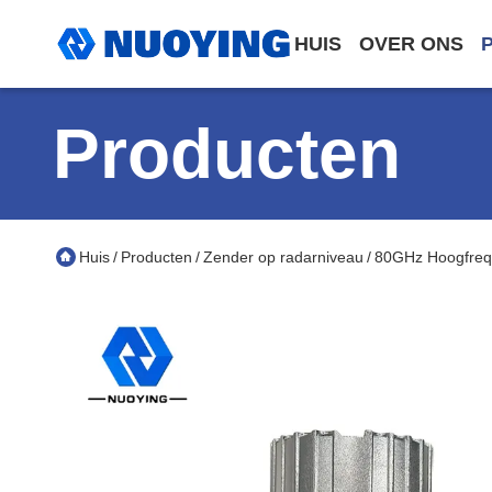
HUIS
OVER ONS
Producten
Huis
Producten
Zender op radarniveau
80GHz Hoogfrequ
/
/
/