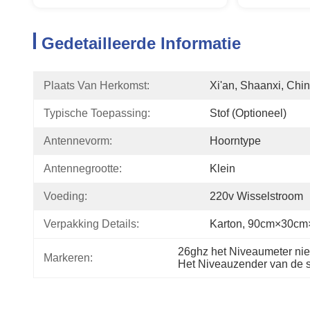
Gedetailleerde Informatie
Plaats Van Herkomst:
Xi'an, Shaanxi, Chi
Typische Toepassing:
Stof (optioneel)
Antennevorm:
Hoorntype
Antennegrootte:
Klein
Voeding:
220v Wisselstroom
Verpakking Details:
Karton, 90cm×30c
26ghz het Niveaumeter nie
Markeren:
Het Niveauzender van de s