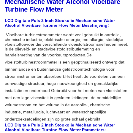
Mechanische Water Alcohol Vloeibare
Turbine Flow Meter
LCD Digitale Puls 2 Inch Stookolie Mechanische Water
Alcohol Vloeibare Turbine Flow Meter Beschrijving:
Vloeibare turbinestroommeter wordt veel gebruikt in aardolie,
chemische industrie, elektrische energie, metallurgie, stedelijke
vloeistoftoevoer die verschillende vloeistofstroomsnelheden meet,
is de olieveld- en stadsvloeistofdistributiemeting en
handelsmeting van de voorkeursproducten.
De
vloeistofturbinestroommeter is een geoptimaliseerd ontwerp dat
binnenlandse en buitenlandse geldstroomtechnologie voor
stroominstrumenten absorbeert.Het heeft de voordelen van een
eenvoudige structuur, hoge nauwkeurigheid en gemakkelijke
installatie en onderhoud.
Gebruikt voor het meten van vloeistoffen
met een lage viscositeit in gesloten leidingen, de onmiddellijke
volumestroom en het volume in de aardolie-, chemische
industrie, metallurgie, luchtvaart en wetenschappelijke
onderzoeksafdelingen zijn op grote schaal gebruikt.
LCD Digitale Puls 2 Inch Stookolie Mechanische Water
Alcohol Vloeibare Turbine Flow Meter Parameters: