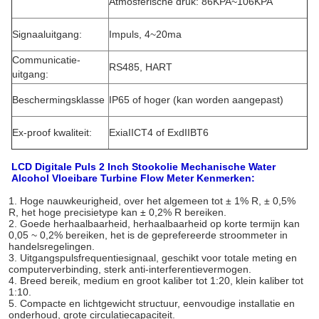
Atmosferische druk: 86KPA~106KPA
Signaaluitgang:
Impuls, 4~20ma
Communicatie-
RS485, HART
uitgang:
Beschermingsklasse
IP65 of hoger (kan worden aangepast)
Ex-proof kwaliteit:
ExiaΙΙCT4 of ExdΙΙBT6
LCD Digitale Puls 2 Inch Stookolie Mechanische Water
Alcohol Vloeibare Turbine Flow Meter Kenmerken:
1. Hoge nauwkeurigheid, over het algemeen tot ± 1% R, ± 0,5%
R, het hoge precisietype kan ± 0,2% R bereiken.
2. Goede herhaalbaarheid, herhaalbaarheid op korte termijn kan
0,05 ~ 0,2% bereiken, het is de geprefereerde stroommeter in
handelsregelingen.
3. Uitgangspulsfrequentiesignaal, geschikt voor totale meting en
computerverbinding, sterk anti-interferentievermogen.
4. Breed bereik, medium en groot kaliber tot 1:20, klein kaliber tot
1:10.
5. Compacte en lichtgewicht structuur, eenvoudige installatie en
onderhoud, grote circulatiecapaciteit.