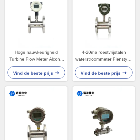
Hoge nauwkeurigheid
4-20ma roestvrijstalen
Turbine Flow Meter Alcohol
waterstroommeter Flenstype
Vloeibare Turbine Flowmeter
RS485
Vind de beste prijs
Vind de beste prijs