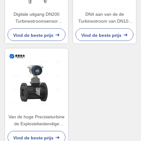
Digitale uitgang DN200
DN4 aan van de de
Turbinestroomsensor
Turbinestroom van DN100
Motorolie 800Kpa
de Sanitaire van de de
Metermelk Meter van de het
Vind de beste prijs
Vind de beste prijs
Bierip65 Vloeibare Turbine
Van de hoge Precisieturbine
de Explosiebestendige
220VAC Drie Draad van de
de Stroomzender
Vind de beste prijs