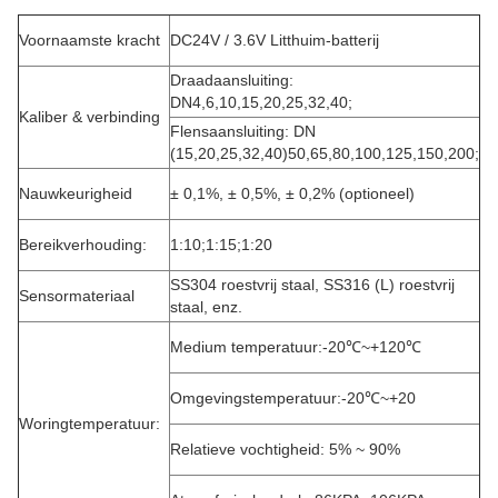
Voornaamste kracht
DC24V / 3.6V Litthuim-batterij
Draadaansluiting:
DN4,6,10,15,20,25,32,40;
Kaliber & verbinding
Flensaansluiting: DN
(15,20,25,32,40)50,65,80,100,125,150,200;
Nauwkeurigheid
± 0,1%, ± 0,5%, ± 0,2% (optioneel)
Bereikverhouding:
1:10;1:15;1:20
SS304 roestvrij staal, SS316 (L) roestvrij
Sensormateriaal
staal, enz.
Medium temperatuur:-20℃~+120℃
Omgevingstemperatuur:-20℃~+20
Woringtemperatuur:
Relatieve vochtigheid: 5% ~ 90%