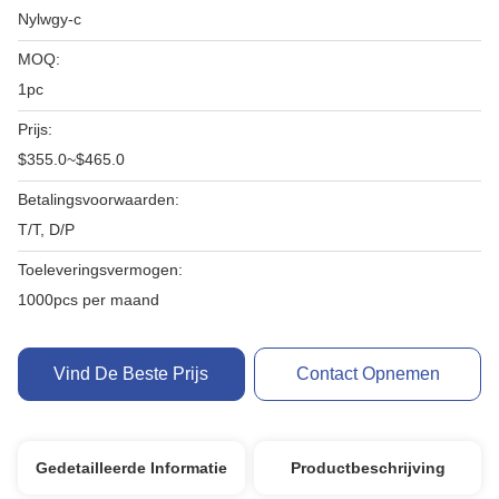
Nylwgy-c
MOQ:
1pc
Prijs:
$355.0~$465.0
Betalingsvoorwaarden:
T/T, D/P
Toeleveringsvermogen:
1000pcs per maand
Vind De Beste Prijs
Contact Opnemen
Gedetailleerde Informatie
Productbeschrijving