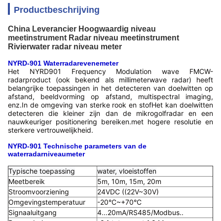
Productbeschrijving
China Leverancier Hoogwaardig niveau
meetinstrument Radar niveau meetinstrument
Rivierwater radar niveau meter
NYRD-901 Waterradarevenemeter
Het NYRD901 Frequency Modulation wave FMCW-
radarproduct (ook bekend als millimeterwave radar) heeft
belangrijke toepassingen in het detecteren van doelwitten op
afstand, beeldvorming op afstand, multispectral imaging,
enz.In de omgeving van sterke rook en stofHet kan doelwitten
detecteren die kleiner zijn dan de mikrogolfradar en een
nauwkeuriger positionering bereiken.met hogere resolutie en
sterkere vertrouwelijkheid.
NYRD-901 Technische parameters van de
waterradarniveaumeter
Typische toepassing
water, vloeistoffen
Meetbereik
5m, 10m, 15m, 20m
Stroomvoorziening
24VDC ((22V~30V)
Omgevingstemperatuur
-20°C~+70°C
Signaaluitgang
4...20mA/RS485/Modbus..