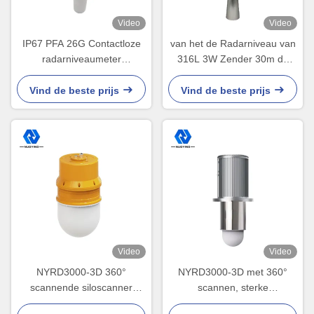
Video
Video
IP67 PFA 26G Contactloze
van het de Radarniveau van
radarniveaumeter
316L 3W Zender 30m de
Aangepaste flensgrootte
Vaste lichamen van 24V
gelijkstroom Controle
Vind de beste prijs
Vind de beste prijs
Video
Video
NYRD3000-3D 360°
NYRD3000-3D met 360°
scannende siloscanner
scannen, sterke
Groot temperatuurbereik -
stofpenetratie,