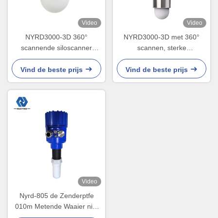
Video
Video
NYRD3000-3D 360°
NYRD3000-3D met 360°
scannende siloscanner
scannen, sterke
Groot temperatuurbereik -
stofpenetratie,
40℃ tot 85℃
volumenauwkeurigheid
Vind de beste prijs
Vind de beste prijs
±0,5%
Video
Nyrd-805 de Zenderptfe
010m Metende Waaier niet
van het Contactniveau