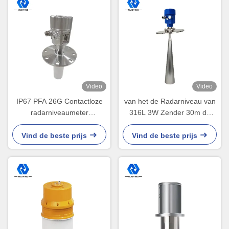
Video
Video
IP67 PFA 26G Contactloze
van het de Radarniveau van
radarniveaumeter
316L 3W Zender 30m de
Aangepaste flensgrootte
Vaste lichamen van 24V
gelijkstroom Controle
Vind de beste prijs
Vind de beste prijs