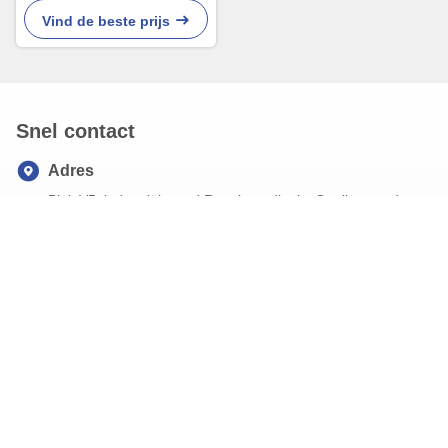
Vind de beste prijs
Snel contact
Adres
Blok V5, industriële stad Ronghao, district Gaoling, stad
Xi'an, provincie Shaanxi
Telefoon
86-029-89303101
E-mail
lijunrong@china-nyjy.com
Onze Nieuwsbrief