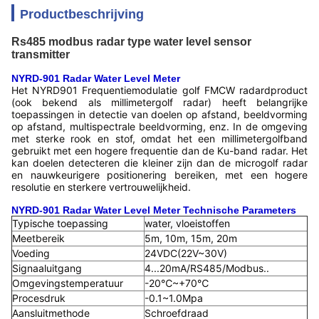
Productbeschrijving
Rs485 modbus radar type water level sensor
transmitter
NYRD-901 Radar Water Level Meter
Het NYRD901 Frequentiemodulatie golf FMCW radardproduct
(ook bekend als millimetergolf radar) heeft belangrijke
toepassingen in detectie van doelen op afstand, beeldvorming
op afstand, multispectrale beeldvorming, enz. In de omgeving
met sterke rook en stof, omdat het een millimetergolfband
gebruikt met een hogere frequentie dan de Ku-band radar. Het
kan doelen detecteren die kleiner zijn dan de microgolf radar
en nauwkeurigere positionering bereiken, met een hogere
resolutie en sterkere vertrouwelijkheid.
NYRD-901 Radar Water Level Meter Technische Parameters
Typische toepassing
water, vloeistoffen
Meetbereik
5m, 10m, 15m, 20m
Voeding
24VDC(22V~30V)
Signaaluitgang
4...20mA/RS485/Modbus..
Omgevingstemperatuur
-20℃~+70℃
Procesdruk
-0.1~1.0Mpa
Aansluitmethode
Schroefdraad