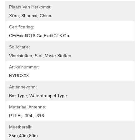
Plaats Van Herkomst:
Xi'an, Shaanxi, China
Certificering:
CE/ExiaⅡCT6 Ga,ExdⅡCT6 Gb
Sollicitatie:
Vloeistoffen, Stof, Vaste Stoffen
Artikelnummer:
NYRD808
Antennevorm:
Bar Type, Waterdruppel Type
Materiaal Antenne:
PTFE、304、316
Meetbereik:
35m,40m,80m