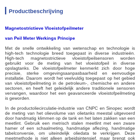
Productbeschrijving
Magnetostrictieve Vloeistofpeilmeter
van
Peil
Meter
Werkings
Principe
Met de snelle ontwikkeling van wetenschap en technologie is
high-tech technologie breed toegepast in diverse industrieën.
High-tech magnetostrictieve vloeistofpeilsensoren worden
gebruikt voor de meting van het vloeistofpeil in diverse
opslagtanks. De vloeistofpeilmeter kenmerkt zich door hoge
precisie, sterke omgevingsaanpasbaarheid en eenvoudige
installatie. Daarom wordt het veelvuldig toegepast op het gebied
van vloeistofpeilmeting in de petroleum-, chemische en andere
sectoren, en heeft het geleidelijk andere traditionele sensoren
vervangen, waardoor het een geavanceerde vloeistofpeilmeting
is geworden.
In de productoliecirculatie-industrie van CNPC en Sinopec wordt
de meting van het olievolume van olietanks meestal uitgevoerd
door handmatig klimmen op de tank en het laten zakken van een
meetlint. Gebruik een metrisch stalen meetlint met een zware
hamer of een schaalmeting, handmatige aflezing, handmatige
tabelconversie, om uiteindelijk oliedata te verkrijgen. Deze
meetmethode is niet alleen arbeidsintensief, maar brengt ook