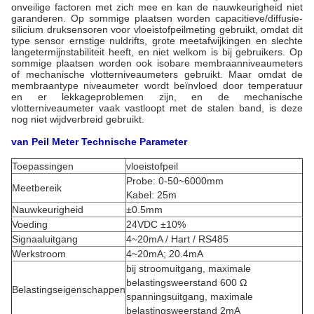
onveilige factoren met zich mee en kan de nauwkeurigheid niet
garanderen. Op sommige plaatsen worden capacitieve/diffusie-
silicium druksensoren voor vloeistofpeilmeting gebruikt, omdat dit
type sensor ernstige nuldrifts, grote meetafwijkingen en slechte
langetermijnstabiliteit heeft, en niet welkom is bij gebruikers. Op
sommige plaatsen worden ook isobare membraanniveaumeters
of mechanische vlotterniveaumeters gebruikt. Maar omdat de
membraantype niveaumeter wordt beïnvloed door temperatuur
en er lekkageproblemen zijn, en de mechanische
vlotterniveaumeter vaak vastloopt met de stalen band, is deze
nog niet wijdverbreid gebruikt.
van
Peil
Meter
Technische Parameter
Toepassingen
vloeistofpeil
Probe: 0-50~6000mm
Meetbereik
Kabel: 25m
Nauwkeurigheid
±0.5mm
Voeding
24VDC ±10%
Signaaluitgang
4~20mA / Hart / RS485
Werkstroom
4~20mA; 20.4mA
bij stroomuitgang, maximale
belastingsweerstand 600 Ω
Belastingseigenschappen
spanningsuitgang, maximale
belastingsweerstand 2mA