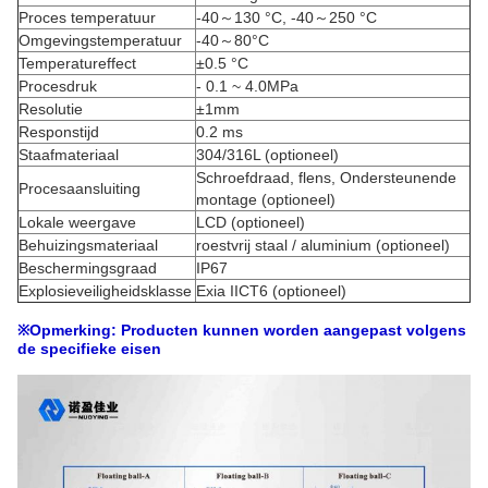
Proces temperatuur
-40～130 °C, -40～250 °C
Omgevingstemperatuur
-40～80°C
Temperatureffect
±0.5 °C
Procesdruk
- 0.1 ~ 4.0MPa
Resolutie
±1mm
Responstijd
0.2 ms
Staafmateriaal
304/316L (optioneel)
Schroefdraad, flens, Ondersteunende
Procesaansluiting
montage (optioneel)
Lokale weergave
LCD (optioneel)
Behuizingsmateriaal
roestvrij staal / aluminium (optioneel)
Beschermingsgraad
IP67
Explosieveiligheidsklasse
Exia IICT6 (optioneel)
Opmerking:
Producten
kunnen
worden
aangepast
volgens
※
de
specifieke eisen