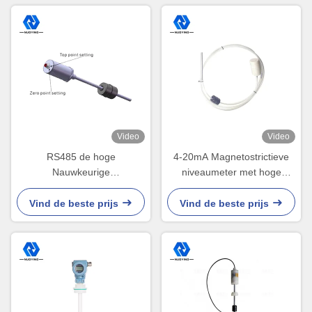
Video
Video
RS485 de hoge
4-20mA Magnetostrictieve
Nauwkeurige
niveaumeter met hoge
Magnetostrictive Zender van
nauwkeurigheid 24VDC
het Vlakke Maat220vac
Magnetrol-niveauzender
Vind de beste prijs
Vind de beste prijs
Magnetostrictive Niveau