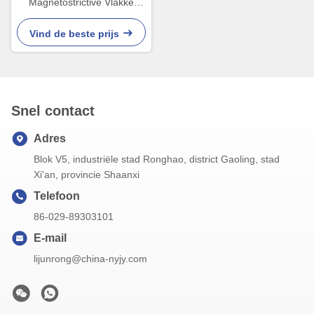
Magnetostrictive Vlakke
Maat HART Float Level
Transmitter
Vind de beste prijs
Snel contact
Adres
Blok V5, industriële stad Ronghao, district Gaoling, stad
Xi'an, provincie Shaanxi
Telefoon
86-029-89303101
E-mail
lijunrong@china-nyjy.com