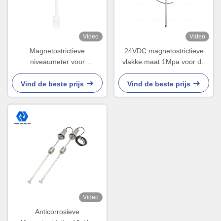
Video
Video
Magnetostrictieve
24VDC magnetostrictieve
niveaumeter voor
vlakke maat 1Mpa voor de
ondergrondse opslagtank 4-
niveauzender van de
20mA IP67/IP68
oliewaterinterface:
Vind de beste prijs
Vind de beste prijs
Video
Anticorrosieve