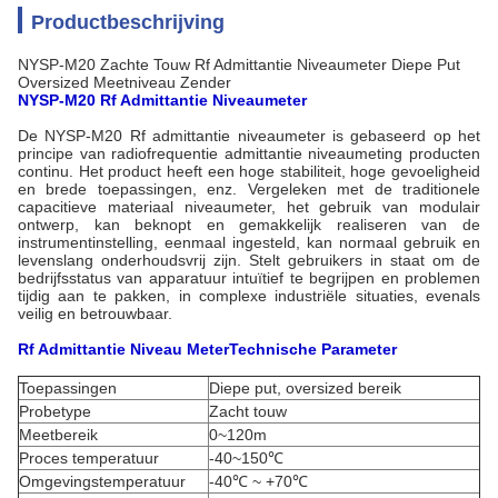
Productbeschrijving
NYSP-M20 Zachte Touw Rf Admittantie Niveaumeter Diepe Put
Oversized Meetniveau Zender
NYSP-M20 Rf Admittantie Niveaumeter
De NYSP-M20 Rf admittantie niveaumeter is gebaseerd op het
principe van radiofrequentie admittantie niveaumeting producten
continu. Het product heeft een hoge stabiliteit, hoge gevoeligheid
en brede toepassingen, enz. Vergeleken met de traditionele
capacitieve materiaal niveaumeter, het gebruik van modulair
ontwerp, kan beknopt en gemakkelijk realiseren van de
instrumentinstelling, eenmaal ingesteld, kan normaal gebruik en
levenslang onderhoudsvrij zijn. Stelt gebruikers in staat om de
bedrijfsstatus van apparatuur intuïtief te begrijpen en problemen
tijdig aan te pakken, in complexe industriële situaties, evenals
veilig en betrouwbaar.
Rf Admittantie Niveau
Meter
Technische Parameter
Toepassingen
Diepe put, oversized bereik
Probetype
Zacht touw
Meetbereik
0~120m
Proces temperatuur
-40~150℃
Omgevingstemperatuur
-40℃ ~ +70℃