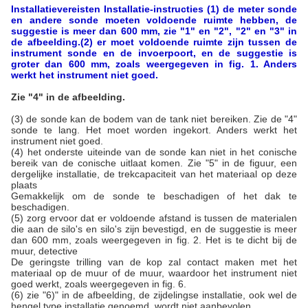
Installatievereisten
Installatie-instructies
(1) de meter sonde
en andere sonde moeten voldoende ruimte hebben, de
suggestie is meer dan 600 mm, zie "1" en "2", "2" en "3" in
de afbeelding.
(2) er moet voldoende ruimte zijn tussen de
instrument sonde en de invoerpoort, en de suggestie is
groter dan 600 mm, zoals weergegeven in fig. 1. Anders
werkt het instrument niet goed.
Zie "4" in de afbeelding.
(3) de sonde kan de bodem van de tank niet bereiken. Zie de "4"
sonde te lang. Het moet worden ingekort. Anders werkt het
instrument niet goed.
(4) het onderste uiteinde van de sonde kan niet in het conische
bereik van de conische uitlaat komen. Zie "5" in de figuur, een
dergelijke installatie, de trekcapaciteit van het materiaal op deze
plaats
Gemakkelijk om de sonde te beschadigen of het dak te
beschadigen.
(5) zorg ervoor dat er voldoende afstand is tussen de materialen
die aan de silo's en silo's zijn bevestigd, en de suggestie is meer
dan 600 mm, zoals weergegeven in fig. 2. Het is te dicht bij de
muur, detective
De geringste trilling van de kop zal contact maken met het
materiaal op de muur of de muur, waardoor het instrument niet
goed werkt, zoals weergegeven in fig. 6.
(6) zie "6)" in de afbeelding, de zijdelingse installatie, ook wel de
hengel type installatie genoemd, wordt niet aanbevolen.