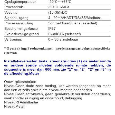
Opslagtemperatuur
-20℃ ~ +65℃
Procesdruk
-0.1~1.6MPa
Voeding
(13-35)vDC
Signaaluitgang
4...20mA/HART/RS485/Modbus...
Procesaansluiting
Schroefdraad/Flens (selectief)
Beschermingsklasse
IP67
Explosieveilige graad
ExiaⅡCT6 (selectief)
Vertraging:
0 ~ 30 s instelbaar
*
Opmerking:
Producten
kunnen worden
aangepast
volgens
de
specifieke
eisen
van
Installatievereisten
Installatie-instructies
(1) de meter sonde
en andere sonde moeten voldoende ruimte hebben, de
suggestie is meer dan 600 mm, zie "1" en "2", "2" en "3" in
de afbeelding.
Meter
Ontwerpkenmerken
Niveau
Geen dode zone meting, kan worden toegepast op meer
dan tien of zelfs enkele cm niveau meetgelegenheden
Niveau
Geen activiteiten, geen gemakkelijk versleten onderdelen,
vaak zonder reiniging en onderhoud, debugging
Niveau
Rf Admittantie
Niveau
Meter