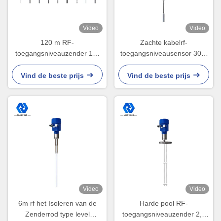
Video
Video
120 m RF-
Zachte kabelrf-
toegangsniveauzender 13-
toegangsniveausensor 30m
35vDC-toegangstype
voor ultrahoge isolatievaste
niveausensor
stof
Vind de beste prijs
Vind de beste prijs
Video
Video
6m rf het Isoleren van de
Harde pool RF-
Zenderrod type level
toegangsniveauzender 2,5