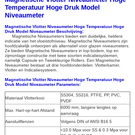
Temperatuur Hoge Druk Model
Niveaumeter
Magnetische Vlotter Niveaumeter Hoge Temperatuur Hoge
Druk Model Niveaumeter Beschrijving:
Magnetische Niveaumeters bieden een duidelijke, heldere
indicatie van het vloeistofniveau. Magnetische Niveaumeters zijn
hoofdzakelijk ontworpen als alternatief voor glazen niveaumeters.
Ze bieden Magnetische Niveaumeters in top-bodem, top en
zijmontage constructie met twee soorten indicatiesystemen,
namelijk Capsule en Tweekleurige Rollers. Een Magnetische
Niveaumeter bestaat uit drie hoofdonderdelen: Vlotterkamer,
Vlotter en Indicatiesysteem.
Magnetische Vlotter Niveaumeter Hoge Temperatuur Hoge
Druk Model Niveaumeter Parameters:
SS304, SS316, PTFE, PP, PVC,
Materiaal Vlotterkooi
PVDF
6000 mm, langere lengtes op
Max. Hart-op-hart Afstand
aanvraag
Aansluitflenzen
Volgens DIN of ANSI B16.5
<10.0 Mpa voor SS & 0.3 Mpa voor