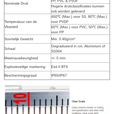
PP, PVC & PVDF
Nominale Druk
Hogere drukclassificaties kunnen
ook worden geleverd
450℃ (Max.) voor SS, 80℃ (Max.)
Temperatuur van de
voor PVDF
Vloeistof
60℃ (Max.) voor PVC, 50℃ (Max.)
voor PP
Soortelijk Gewicht
Min. 0.40g/cm³
Gegradueerd in cm, Aluminium of
Schaal
SS304
Meetnauwkeurigheid
+/- 5 mm
Explosieveilige markering
Exd II BT6
Beschermingsgraad
IP65/IP67