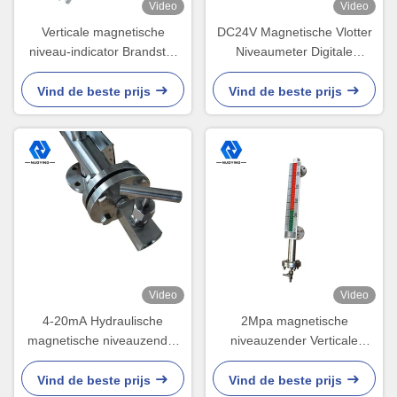
Video
Video
Verticale magnetische
DC24V Magnetische Vlotter
niveau-indicator Brandstof
Niveaumeter Digitale
SIL DC 4-20mA roestvrij
Uitgang M20*1.5
staal
Vind de beste prijs
Vind de beste prijs
Video
Video
4-20mA Hydraulische
2Mpa magnetische
magnetische niveauzender
niveauzender Verticale
Olie Brandstoftankniveau-
magnetische vlottertype
indicator
niveaumeter
Vind de beste prijs
Vind de beste prijs