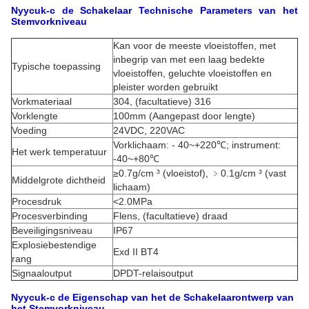
Nyycuk-c de Schakelaar Technische Parameters van het
Stemvorkniveau
Kan voor de meeste vloeistoffen, met
inbegrip van met een laag bedekte
Typische toepassing
vloeistoffen, geluchte vloeistoffen en
pleister worden gebruikt
Vorkmateriaal
304, (facultatieve) 316
Vorklengte
100mm (Aangepast door lengte)
Voeding
24VDC, 220VAC
Vorklichaam: - 40~+220℃; instrument:
Het werk temperatuur
-40~+80℃
≥0.7g/cm ³ (vloeistof), ﹥0.1g/cm ³ (vast
Middelgrote dichtheid
lichaam)
Procesdruk
<2.0MPa
Procesverbinding
Flens, (facultatieve) draad
Beveiligingsniveau
IP67
Explosiebestendige
Exd II BT4
rang
Signaaloutput
DPDT-relaisoutput
Nyycuk-c de Eigenschap van het de Schakelaarontwerp van
het Stemvorkniveau