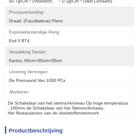
≥0.7g/cm ³ (vloeistof)、 ﹥0.1g/cm ³ (vast Lichaam)
Procesverbinding:
Draad, (facultatieve) Flens
Explosiebestendige Rang:
Exd II BT4
Verpakking Details:
Karton, 60cm×30cm×30cm
Levering Vermogen:
De Premaand Van 1000 PCs
Markeren:
De Schakelaar van het stemvorkniveau Op hoge temperatuur
, 
100mm de Schakelaar van het Stemvorkniveau
, 
Het Niveausensor van de vloeistoffenstemvork
Productbeschrijving