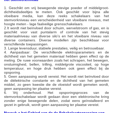
1.
Geschikt om vrij bewegende stevige poeder of middelgroot-
dichtheidsdeeltjes te meten. Ook geschikt voor bijna alle
vloeibare media, kan deze reeks schakelaars van het
stemvorkniveau een verscheidenheid van vloeibare niveaus, met
hoogte meten - lage faalveilige grensschakelaars.
2.It wordt niet beïnvloed door schuim, wervelstroom of gas, en is
geschikt voor vast puntalarm of controle van het stevig
materiaalniveau van diverse silo's en het vloeibare niveau van
diverse containers. Diverse modellen zijn beschikbaar voor
verschillende toepassingen.
3. Lange levensduur, stabiele prestaties, veilig en betrouwbaar.
4. Aanpasbaar: De verschillende elektroparameters en de
dichtheid van het gemeten materiaal hebben geen effect op de
meting. De ruwe voorwaarden zoals het schrapen, het bewegen,
onstuimigheid, bellen, trilling, middelgrote viscositeit, op hoge
temperatuur, en hoge druk hebben ook geen effect bij de
opsporing.
5. Geen aanpassing wordt vereist. Het wordt niet beïnvloed door
de diëlektrische constante en de dichtheid van het gemeten
middel, zo geen kwestie die de vloeistof wordt gemeten wordt,
geen aanpassing ter plaatse vereist.
6. Vrij onderhoud. Het opsporingsproces van de
stemvorkschakelaar wordt gedaan door een elektronische kring
zonder enige bewegende delen, zodat eens geïnstalleerd en
gezet in gebruik, wordt geen aanpassing ter plaatse vereist.
Nyycuk-c het Gebied van de de Schakelaartoepassing van