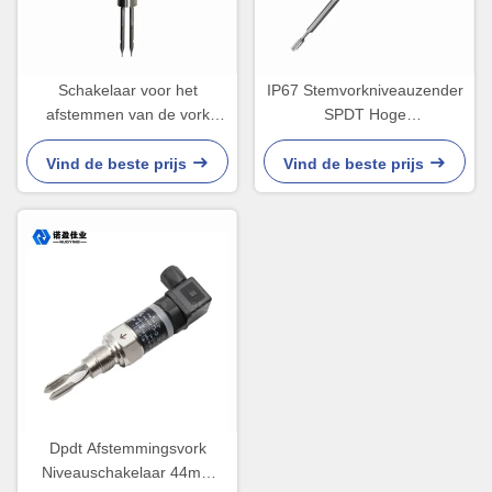
Schakelaar voor het
IP67 Stemvorkniveauzender
afstemmen van de vork
SPDT Hoge
Elektrische trillingssonde
temperatuurmeting
Schakelaar voor het
Vind de beste prijs
Vind de beste prijs
afstemmen van het niveau
van zoutzuur, medicijntank,
oliedepot
Dpdt Afstemmingsvork
Niveauschakelaar 44mm