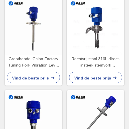
Groothandel China Factory
Roestvrij staal 316L direct-
Tuning Fork Vibration Level
insteek stemvork
Gauge Switch voor het
niveausensor 220VAC
meten van het
schroefdraadaansluiting
Vind de beste prijs
Vind de beste prijs
brandstoftankniveau