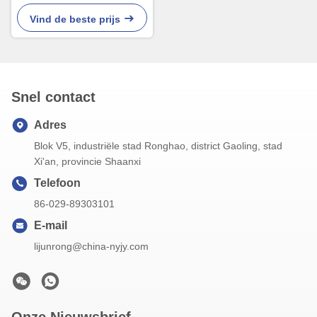
Slam Vibrerende vork
Vloeistof Niveauschakelaar
Vind de beste prijs
Hoogtemperatuur Hoogdruk
Snel contact
Adres
Blok V5, industriële stad Ronghao, district Gaoling, stad
Xi'an, provincie Shaanxi
Telefoon
86-029-89303101
E-mail
lijunrong@china-nyjy.com