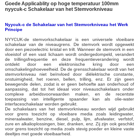
Goede Applicablity op hoge temperatuur 100mm
nyycuk-c Schakelaar van het Stemvorkniveau
Nyycuk-c de Schakelaar van het Stemvorkniveau het Werk
Principe
NYYCUK-de stemvorkschakelaar is een universele vloeibare
schakelaar van de niveaugrens. De stemvork wordt opgewekt
door een piezoelectric kristal en trilt. Wanneer de stemvork in een
vloeistof of een vast lichaam wordt ondergedompeld, verandert
de trillingsfrequentie en deze frequentieverandering wordt
ontdekt door een elektronische kring door een
omschakelingshoeveelheid. De de grensschakelaar wordt van het
stemvorkniveau niet beïnvloed door diëlektrische constante,
onstuimigheid, het roeren, bellen, trilling, enz. Er zijn geen
bewegende delen, zodat is er geen behoefte aan onderhoud of
aanpassing, dat tot het ideaal voor niveauschakelaars onder
complexe arbeidsvoorwaarden maken, en de recentste
toepassing van intelligente spaander kan als olie-water
interfaceschakelaar worden gebruikt.
De schakelaars van het stemvorkniveau worden wijd gebruikt
voor grens toezicht op vloeibare media zoals leidingwater,
mineraalwater, benzine, diesel, pulp, lijm, afvalwater, verfstof,
zure en alkalioplossingen, bier, dranken, enz. Zij zijn ook geschikt
voor grens toezicht op media zoals stevig poeder en kleine vaste
deeltjes met goede vloeibaarheid.