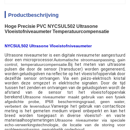
Productbeschrijving
Hoge Precisie PVC NYCSUL502 Ultrasone
Vloeistofniveaumeter Temperatuurcompensatie
NYCSUL502 Ultrasone Vloeistofniveaumeter
Ultrasone niveaumeter is een digitale niveaumeter aangestuurd
door een microprocessor.
Automatische stroomaanpassing, gain
control, temperatuurcompensatie.
Bij het meten van ultrasone
pulsen die door de sensor (transducer) worden gegenereerd,
worden geluidsgolven na reflectie op het vloeistofoppervlak door
dezelfde sensor ontvangen. Via een piëzo-elektrisch kristal
worden deze omgezet in elektrische signalen. Door de tijd
tussen het zenden en ontvangen van de geluidsgolven wordt de
afstand van de sensor tot het vloeistofoppervlak
berekend.
Ultrasone niveaumeter maakt gebruik van een fysiek
afgedichte probe, IP68 beschermingsgraad, geen water,
verbetert de levensduur.
Vanwege het gebruik van contactloze
meting is het gemeten medium vrijwel onbeperkt en kan het
breed worden toegepast in diverse vloeistof- en vaste
materiaalhoogtemetingen.
Ultrasone niveaumeter via speciale
echo-verwerkingstechnologie, de locatie van de storing voor
probleemoplossing, gemakkelijk onderhoud.