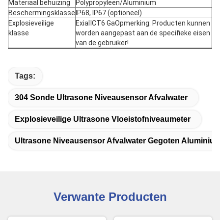
Materiaal behuizing
Polypropyleen/Aluminium
Beschermingsklasse
IP68, IP67 (optioneel)
Explosieveilige
ExiaⅡCT6 Ga
Opmerking: Producten kunnen
klasse
worden aangepast aan de specifieke eisen
van de gebruiker!
Tags:
304 Sonde Ultrasone Niveausensor Afvalwater
Explosieveilige Ultrasone Vloeistofniveaumeter
Ultrasone Niveausensor Afvalwater Gegoten Aluminiu
Verwante Producten