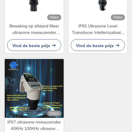
Video
Video
Bewaking op afstand Meer
IP65 Ultrasone Level
ultrasone niveauzender
Transducer Intellectualisatie
Ultrasone olieniveauzender
met LCD-scherm
Vind de beste prijs
Vind de beste prijs
Video
IP67 ultrasone niveauzender
40KHz 100KHz ultrasone