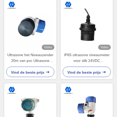
Video
Video
Ultrasone het Niveauzender
IP65 ultrasone niveaumeter
20m van pvc Ultrasone
voor slib 24VDC
Vloeibare Vlakke Maat Hoge
onderhoudsvrij
Precisie
Vind de beste prijs
Vind de beste prijs