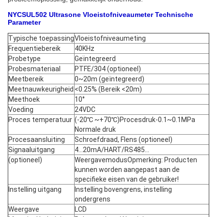
NYCSUL502 Ultrasone Vloeistofniveaumeter Technische
Parameter
Typische toepassing
Vloeistofniveaumeting
Frequentiebereik
40KHz
Probetype
Geïntegreerd
Probesmateriaal
PTFE/304 (optioneel)
Meetbereik
0~20m (geïntegreerd)
Meetnauwkeurigheid
<0.25% (Bereik <20m)
Meethoek
10°
Voeding
24VDC
Proces temperatuur
(-20℃ ~+70℃)
Procesdruk
-0.1~0.1MPa
Normale druk
Procesaansluiting
Schroefdraad, Flens (optioneel)
Signaaluitgang
4...20mA/HART/RS485...
(optioneel)
Weergavemodus
Opmerking: Producten
kunnen worden aangepast aan de
specifieke eisen van de gebruiker!
Instelling uitgang
Instelling bovengrens, instelling
ondergrens
Weergave
LCD