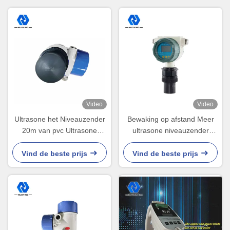
Video
Video
Ultrasone het Niveauzender
Bewaking op afstand Meer
20m van pvc Ultrasone
ultrasone niveauzender
Vloeibare Vlakke Maat Hoge
Ultrasone olieniveauzender
Precisie
Vind de beste prijs
Vind de beste prijs