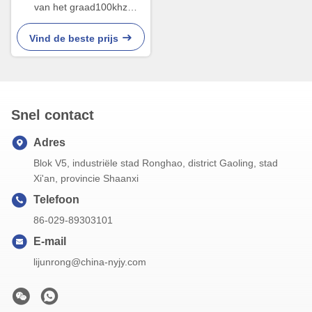
van het graad100khz
Ultrasone Water de
Sensorpp PTFE Sonde
Vind de beste prijs
Snel contact
Adres
Blok V5, industriële stad Ronghao, district Gaoling, stad
Xi'an, provincie Shaanxi
Telefoon
86-029-89303101
E-mail
lijunrong@china-nyjy.com