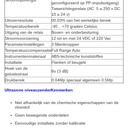
Stroomopbrengst
geconfigureerd op PP-impulsuitgang)
Tweerichtingsrelais (AC: 5 a 250 v DC:
10 a 24 v)
Uitvoerresolutie
00,03% van het werkelijke bereik
Temperatuurbereik
-40... +70 graden Celsius.
Uitgang van de relais
Boven- en onderbesturing
Stroomvoorziening
12 tot en met 24 VDC of 220 Vac
Parameterinstellingen
3 filtenknoppen
Temperatuurcompensatie
Full Range Auto
Instrumentenmateriaal
ABS-technische kunststoffen
Installatie
Flanken of beugels
Hoek van de
8o (3 dB)
geluidsstraal
Drukbereik
0.04Mp speciaal algemeen 0.5Mp
Ultrasone niveauzender
Kenmerken
Niet afhankelijk van de chemische eigenschappen van de
vloeistof
Geen bewegende onderdelen
Eenvoudige installatie zonder kalibratie