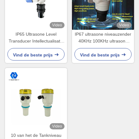
Video
Video
IP65 Ultrasone Level
IP67 ultrasone niveauzender
Transducer Intellectualisatie
40KHz 100KHz ultrasone
met LCD-scherm
niveausensor voor watertank
Vind de beste prijs
Vind de beste prijs
Video
10 van het de Tankniveau