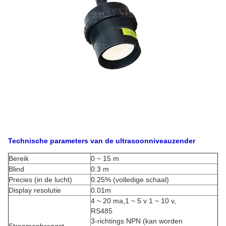
Technische parameters van de ultrasoonniveauzender
Bereik
0 ~ 15 m
Blind
0.3 m
Precies (in de lucht)
0.25% (volledige schaal)
Display resolutie
0.01m
4 ~ 20 ma,1 ~ 5 v 1 ~ 10 v,
RS485
3-richtings NPN (kan worden