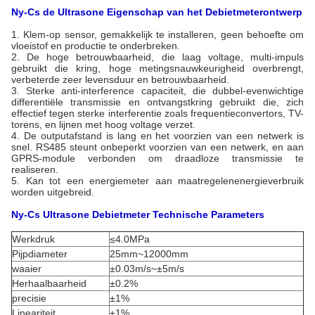
Ny-Cs de Ultrasone Eigenschap van het Debietmeterontwerp
1.
Klem-op sensor, gemakkelijk te installeren, geen behoefte om
vloeistof en productie te onderbreken.
2. De hoge betrouwbaarheid, die laag voltage, multi-impuls
gebruikt die kring, hoge metingsnauwkeurigheid overbrengt,
verbeterde zeer levensduur en betrouwbaarheid.
3. Sterke anti-interference capaciteit, die dubbel-evenwichtige
differentiële transmissie en ontvangstkring gebruikt die, zich
effectief tegen sterke interferentie zoals frequentieconvertors, TV-
torens, en lijnen met hoog voltage verzet.
4. De outputafstand is lang en het voorzien van een netwerk is
snel. RS485 steunt onbeperkt voorzien van een netwerk, en aan
GPRS-module verbonden om draadloze transmissie te
realiseren.
5. Kan tot een energiemeter aan maatregelenenergieverbruik
worden uitgebreid.
Ny-Cs Ultrasone Debietmeter Technische Parameters
Werkdruk
≤4.0MPa
Pijpdiameter
25mm~12000mm
waaier
±0.03m/s~±5m/s
Herhaalbaarheid
±0.2%
precisie
±1%
Lineariteit
±1%