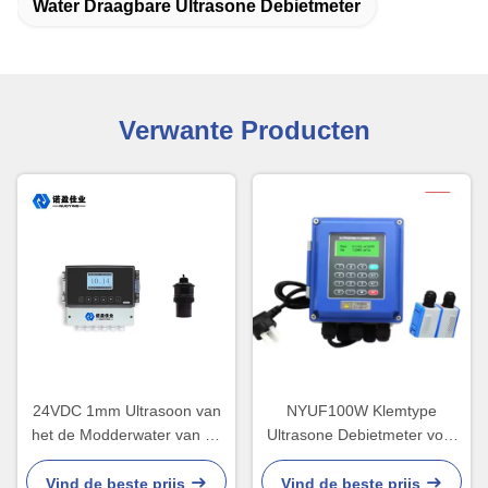
Water Draagbare Ultrasone Debietmeter
Verwante Producten
24VDC 1mm Ultrasoon van
NYUF100W Klemtype
het de Modderwater van de
Ultrasone Debietmeter voor
Niveauzender de
Debiet- en Warmtemeting
Interfaceinstrument
Vind de beste prijs
Vind de beste prijs