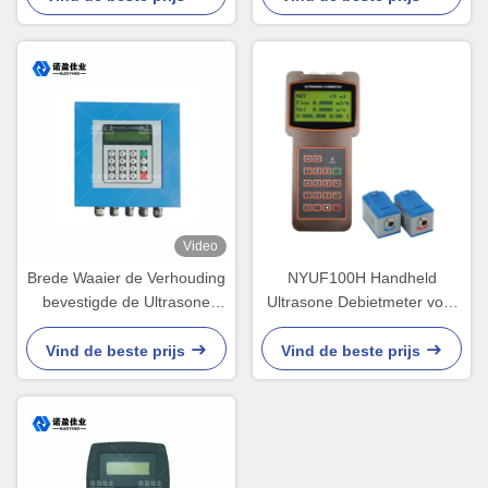
Video
Brede Waaier de Verhouding
NYUF100H Handheld
bevestigde de Ultrasone
Ultrasone Debietmeter voor
Hoge Precisie NYCL van de
DN32 tot DN6000 Pijpleiding
Stroommeter - 100G
Vind de beste prijs
Vind de beste prijs