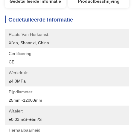
Gedetailleerde Informatie
Productbeschrijving
Gedetailleerde Informatie
Plaats Van Herkomst:
Xi'an, Shaanxi, China
Certificering:
CE
Werkdruk:
≤4.0MPa
Pijpdiameter:
25mm~12000mm
Waaier:
±0.03m/s~±5m/s
Herhaalbaarheid: