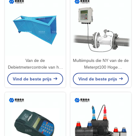
Van de de
Multiimpuls die NY van de de
Debietmetercontrole van het
Meterpt100 Hoge
behandelings van afvalwater
Nauwkeurigheid van de
Vind de beste prijs
Vind de beste prijs
Ultrasone Open Kanaal het
Krings Ultrasone Stroom
Relaisoutput NYCL - 100M
overbrengen - Cs