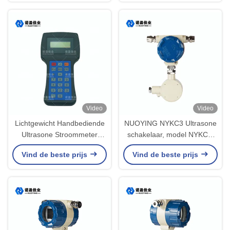
Video
Video
Lichtgewicht Handbediende
NUOYING NYKC3 Ultrasone
Ultrasone Stroommeter
schakelaar, model NYKC3,
RS485 NYCL - 100A-Type
niet-invasief ontwerp
Vind de beste prijs
Vind de beste prijs