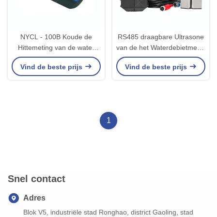
NYCL - 100B Koude de
RS485 draagbare Ultrasone
Hittemeting van de water
van de het Waterdebietmeter
Draagbare Ultrasone
van de Stroommeter Digitale
Vind de beste prijs
Vind de beste prijs
Debietmeter
OEM DN25 - DN1000
1
Snel contact
Adres
Blok V5, industriële stad Ronghao, district Gaoling, stad