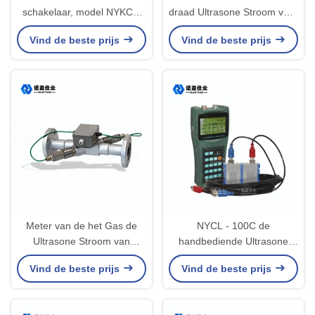
schakelaar, model NYKC3,
draad Ultrasone Stroom voor
niet-invasief ontwerp
Vloeibare Niveaumeting
Vind de beste prijs
Vind de beste prijs
Meter van de het Gas de
NYCL - 100C de
Ultrasone Stroom van
handbediende Ultrasone
40MPa IRGA Geen
Stroommeter het Verwarmen
Vind de beste prijs
Vind de beste prijs
Hydraulische Weerstand
Online Meting van het
Pijpnetwerk