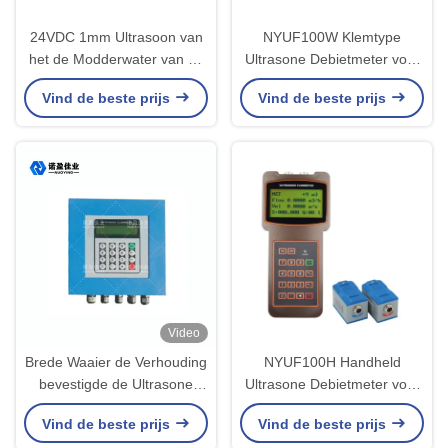
24VDC 1mm Ultrasoon van
NYUF100W Klemtype
het de Modderwater van de
Ultrasone Debietmeter voor
Niveauzender de
Debiet- en Warmtemeting
Vind de beste prijs
Vind de beste prijs
Interfaceinstrument
Video
Brede Waaier de Verhouding
NYUF100H Handheld
bevestigde de Ultrasone
Ultrasone Debietmeter voor
Hoge Precisie NYCL van de
DN32 tot DN6000 Pijpleiding
Vind de beste prijs
Vind de beste prijs
Stroommeter - 100G