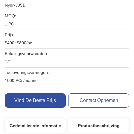
Nydr-3051
MOQ:
1 PC
Prijs:
$400~$800/pc
Betalingsvoorwaarden:
T/T
Toeleveringsvermogen:
1000 PCs/maand
Vind De Beste Prijs
Contact Opnemen
Gedetailleerde Informatie
Productbeschrijving