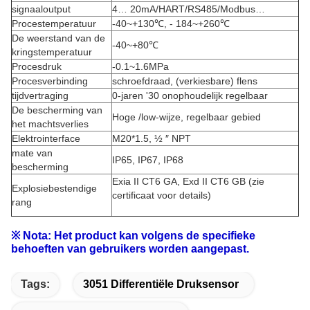
signaaloutput
4… 20mA/HART/RS485/Modbus…
Procestemperatuur
-40~+130℃, - 184~+260℃
De weerstand van de
-40~+80℃
kringstemperatuur
Procesdruk
-0.1~1.6MPa
Procesverbinding
schroefdraad, (verkiesbare) flens
tijdvertraging
0-jaren '30 onophoudelijk regelbaar
De bescherming van
Hoge /low-wijze, regelbaar gebied
het machtsverlies
Elektrointerface
M20*1.5, ½ ″ NPT
mate van
IP65, IP67, IP68
bescherming
Exia II CT6 GA, Exd II CT6 GB (zie
Explosiebestendige
certificaat voor details)
rang
※ Nota: Het product kan volgens de specifieke
behoeften van gebruikers worden aangepast.
Tags:
3051 Differentiële Druksensor