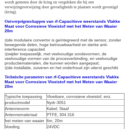
wordt gemeten door de kring en vergeleken die bij een
verwijzingsverwijzing door gevoeligheids te plaatsen wordt gevestigd
(kring).
van
rf-Capacitieve weerstands Vlakke
Ontwerpeigenschappen
Maat voor Corrosieve Vloeistof met het Meten van Waaier
20m
◎
de modulaire convertor is geïntegreerd met de sensor, zonder
bewegende delen, hoge betrouwbaarheid en sterke anti-
interference capaciteit
◎wijder toepasselijk, met veelvoudige sondevormen, de
veelvoudige vormen van de procesverbinding, en veelvoudige
productiematerialen, die kunnen worden aangepast;
◎de installatie, zuiveren en het onderhoud zijn uiterst geschikt
van
rf-Capacitieve weerstands Vlakke
Technische parameters
Maat voor Corrosieve Vloeistof met het Meten van Waaier
20m
Typische toepassing
Vloeibare, corrosieve vloeistof, enz.
productmodel
Nydr-3051
Antennevorm
Kabel, Staaf
Antennemateriaal
PTFE, 304.316
het meten van waaier
6m, 20m
Voeding
24VDC