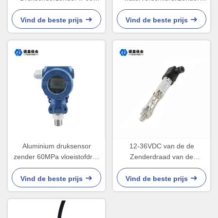
Druktransmitter voor
24VDC Hoge gevoeligheid
vloeibaar gas
Vind de beste prijs
Vind de beste prijs
Aluminium druksensor
12-36VDC van de de
zender 60MPa vloeistofdruk
Zenderdraad van de
zender
druksensor Sensor de Op
hoge temperatuur van de de
Vind de beste prijs
Vind de beste prijs
Flensdruk