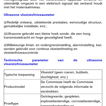
uiteindelijk omgezet in een elektrisch signaal dat verband houdt
met het materiaalniveau.
Ultrasone vloeistofniveaumeter
◎Redelijk ontwerp, uitstekende prestaties, eenvoudige structuur,
gemakkelijke installatie, enz.;
◎Ultrasone gebruikt een kleine hoek sonde, die een hoog
transmissiekracht en hoge gevoeligheid heeft;
◎Willekeurige limiet- en ondergrensinstelling, alarminstelling, kan
worden gebruikt voor continue vloeistofmeting en
vloeistofniveaucontrole.
Technische parameter van de ultrasone
vloeistofniveaumeter
Vloeistof (geen roeren, bubbels,
Typische toepassing
vluchtigheid, enz.)
De Commissie heeft de Commissie
Productmodel
verzocht de volgende informatie te
verstrekken:
Geïntegreerde, gespleten,
explosiebestendige, corrosiebestendige,
Proeftype
corrosiebestendige en