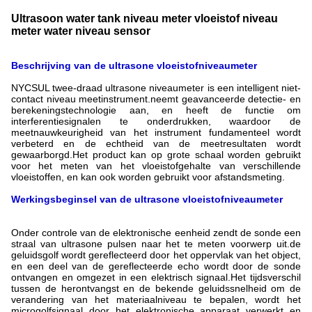
Ultrasoon water tank niveau meter vloeistof niveau
meter water niveau sensor
Beschrijving van de ultrasone vloeistofniveaumeter
NYCSUL twee-draad ultrasone niveaumeter is een intelligent niet-
contact niveau meetinstrument.neemt geavanceerde detectie- en
berekeningstechnologie aan, en heeft de functie om
interferentiesignalen te onderdrukken, waardoor de
meetnauwkeurigheid van het instrument fundamenteel wordt
verbeterd en de echtheid van de meetresultaten wordt
gewaarborgd.Het product kan op grote schaal worden gebruikt
voor het meten van het vloeistofgehalte van verschillende
vloeistoffen, en kan ook worden gebruikt voor afstandsmeting.
Werkingsbeginsel van de ultrasone vloeistofniveaumeter
Onder controle van de elektronische eenheid zendt de sonde een
straal van ultrasone pulsen naar het te meten voorwerp uit.de
geluidsgolf wordt gereflecteerd door het oppervlak van het object,
en een deel van de gereflecteerde echo wordt door de sonde
ontvangen en omgezet in een elektrisch signaal.Het tijdsverschil
tussen de herontvangst en de bekende geluidssnelheid om de
verandering van het materiaalniveau te bepalen, wordt het
microgolfsignaal door het elektronische apparaat verwerkt en