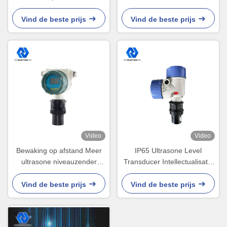
Vloeibare Vlakke Maat Hoge
onderhoudsvrij
Precisie
Vind de beste prijs
Vind de beste prijs
Video
Video
Bewaking op afstand Meer
IP65 Ultrasone Level
ultrasone niveauzender
Transducer Intellectualisatie
Ultrasone olieniveauzender
met LCD-scherm
Vind de beste prijs
Vind de beste prijs