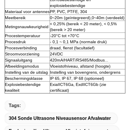
explosiebestendige
Materiaal voor antennes
PP, PVC, PTFE, 304
Meetbereik
0~20m (geïntegreerd),0~40m (verdeeld)
< 0,25% (bereik < 20 meter), < 0,5%
Metingsnauwkeurigheid
(bereik > 20 meter)
Procestemperatuur
-20°C tot +70°C
Procesdruk
- 0,1 ~ 0,1 MPa (normale druk)
Procesverbinding
draad, flenst (facultatief)
Stroomvoorziening
24VDC
Signaaluitgang
420mA/HART/RS485/Modbus...
Afbeeldingsmodus
Vloeistofniveau, afstand (hoogte)
Instelling van de uitslag
Instelling van bovengrens, ondergrens
Beschermingsklasse
IP 65, IP 67, IP 68 (optioneel)
Explosiebestendige
ExiaIICT6Ga, ExdIICT6Gb (zie
kwaliteit
certificaat)
Tags:
304 Sonde Ultrasone Niveausensor Afvalwater