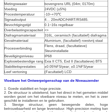
Metingswaaier
bovengrens URL (04m; 0170m)
Voeding
24VDC (±5%)
Procestemperatuur
-10~+70℃
Signaaloutput
4… 20mADC/HART/RS485.
Bevochtigingstijd
0.1~16s regelbaar
Overbelastingscapaciteit
<>
Diafragmamateriaal
316L, ceramisch (facultatief) diafragma
Gevalmateriaal
Aluminium, (facultatief) roestvrij staal
Flens, draad, (facultatieve)
Procesverbinding
Steuninstallatie
Beveiligingsniveau
IP68
Explosiebestendige rang
Exia II CT5, Exd II (facultatieve) BT5
Stabiliteitsprestaties
±0.05%FS/year; ±0.1%FS/year
Leef vertoning
(Facultatief) LCD
Vloeibare het Ontwerpeigenschap van de Niveauzender
1.
Goede stabiliteit en hoge precisie.
2. De structuur is uitstekend, kan het direct in het gemeten middel
worden gezet om het vloeibare niveau te meten, en het is zeer
geschikt te installeren en te gebruiken.
3. Stevige structuur, geen bewegende delen, hoge
betrouwbaarheid en lange levensduur. High-precision meting kan