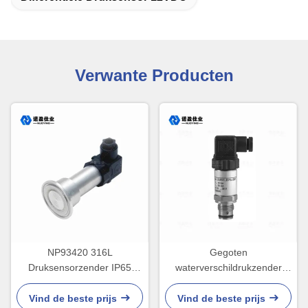
Verwante Producten
NP93420 316L
Gegoten
Druksensorzender IP65
waterverschildrukzender
Druktransmitter voor
24VDC Hoge gevoeligheid
vloeibaar gas
Vind de beste prijs
Vind de beste prijs