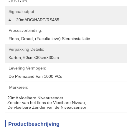
-10~+70℃
Signaaloutput:
4… 20mADC/HART/RS485.
Procesverbinding:
Flens, Draad, (facultatieve) Steuninstallatie
Verpakking Details:
Karton, 60cm×30cm×30cm
Levering Vermogen:
De Premaand Van 1000 PCs
Markeren:
20mA vloeibare Niveauzender
, 
Zender van het flens de Vloeibare Niveau
, 
De vloeibare Zender van de Niveausensor
Productbeschrijving