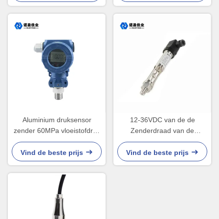
Aluminium druksensor
12-36VDC van de de
zender 60MPa vloeistofdruk
Zenderdraad van de
zender
druksensor Sensor de Op
hoge temperatuur van de de
Vind de beste prijs
Vind de beste prijs
Flensdruk