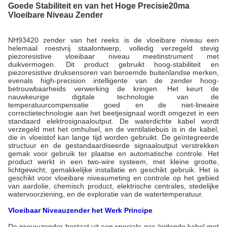
Goede Stabiliteit en van het Hoge Precisie20ma
Vloeibare Niveau Zender
NH93420 zender van het reeks is de vloeibare niveau een
helemaal roestvrij staalontwerp, volledig verzegeld stevig
piezoresistive vloeibaar niveau meetinstrument met
duikvermogen. Dit product gebruikt hoog-stabiliteit en
piezoresistive druksensoren van beroemde buitenlandse merken,
evenals high-precision intelligente van de zender hoog-
betrouwbaarheids verwerking de kringen. Het keurt de
nauwkeurige digitale technologie van de
temperatuurcompensatie goed en de niet-lineaire
correctietechnologie aan het beetjesignaal wordt omgezet in een
standaard elektrosignaaloutput. De waterdichte kabel wordt
verzegeld met het omhulsel, en de ventilatiebuis is in de kabel,
die in vloeistof kan lange tijd worden gebruikt. De geïntegreerde
structuur en de gestandaardiseerde signaaloutput verstrekken
gemak voor gebruik ter plaatse en automatische controle. Het
product werkt in een two-wire systeem, met kleine grootte,
lichtgewicht, gemakkelijke installatie en geschikt gebruik. Het is
geschikt voor vloeibare niveaumeting en controle op het gebied
van aardolie, chemisch product, elektrische centrales, stedelijke
watervoorziening, en de exploratie van de watertemperatuur.
Vloeibaar Niveauzender het Werk Principe
De niveauzender bestaat uit een speciale gas-leidende kabel met