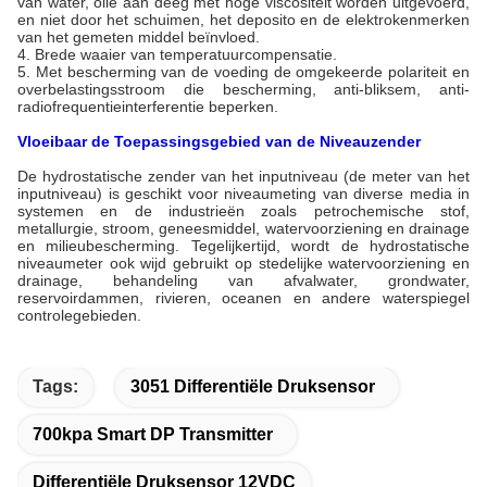
van water, olie aan deeg met hoge viscositeit worden uitgevoerd,
en niet door het schuimen, het deposito en de elektrokenmerken
van het gemeten middel beïnvloed.
4. Brede waaier van temperatuurcompensatie.
5. Met bescherming van de voeding de omgekeerde polariteit en
overbelastingsstroom die bescherming, anti-bliksem, anti-
radiofrequentieinterferentie beperken.
Vloeibaar de Toepassingsgebied van de Niveauzender
De hydrostatische zender van het inputniveau (de meter van het
inputniveau) is geschikt voor niveaumeting van diverse media in
systemen en de industrieën zoals petrochemische stof,
metallurgie, stroom, geneesmiddel, watervoorziening en drainage
en milieubescherming. Tegelijkertijd, wordt de hydrostatische
niveaumeter ook wijd gebruikt op stedelijke watervoorziening en
drainage, behandeling van afvalwater, grondwater,
reservoirdammen, rivieren, oceanen en andere waterspiegel
controlegebieden.
Tags:
3051 Differentiële Druksensor
700kpa Smart DP Transmitter
Differentiële Druksensor 12VDC