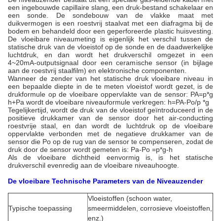
een ingebouwde capillaire slang, een druk-bestand schakelaar en
een sonde. De sondebouw van de vlakke maat met
duikvermogen is een roestvrij staalvat met een diafragma bij de
bodem en behandeld door een geperforeerde plastic huisvesting.
De vloeibare niveaumeting is eigenlijk het verschil tussen de
statische druk van de vloeistof op de sonde en de daadwerkelijke
luchtdruk, en dan wordt het drukverschil omgezet in een
4~20mA-outputsignaal door een ceramische sensor (in bijlage
aan de roestvrij staalfilm) en elektronische componenten.
Wanneer de zender van het statische druk vloeibare niveau in
een bepaalde diepte in de te meten vloeistof wordt gezet, is de
drukformule op de vloeibare oppervlakte van de sensor: PA=p*g
h+Pa wordt de vloeibare niveauformule verkregen: h=PA-Po/p *g
Tegelijkertijd, wordt de druk van de vloeistof geïntroduceerd in de
positieve drukkamer van de sensor door het air-conducting
roestvrije staal, en dan wordt de luchtdruk op de vloeibare
oppervlakte verbonden met de negatieve drukkamer van de
sensor die Po op de rug van de sensor te compenseren, zodat de
druk door de sensor wordt gemeten is: Pa-Po =p*g-h
Als de vloeibare dichtheid eenvormig is, is het statische
drukverschil evenredig aan de vloeibare niveauhoogte.
De vloeibare Technische Parameters van de Niveauzender
Vloeistoffen (schoon water,
Typische toepassing
smeermiddelen, corrosieve vloeistoffen,
enz.)