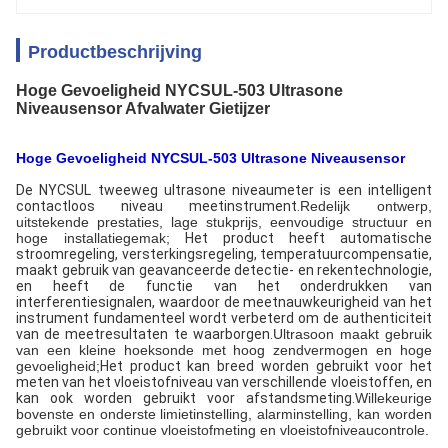
Productbeschrijving
Hoge Gevoeligheid NYCSUL-503 Ultrasone
Niveausensor Afvalwater Gietijzer
Hoge Gevoeligheid NYCSUL-503 Ultrasone Niveausensor
De NYCSUL tweeweg ultrasone niveaumeter is een intelligent
contactloos niveau meetinstrument.
Redelijk ontwerp,
uitstekende prestaties, lage stukprijs, eenvoudige structuur en
hoge installatiegemak;
Het product heeft automatische
stroomregeling, versterkingsregeling, temperatuurcompensatie,
maakt gebruik van geavanceerde detectie- en rekentechnologie,
en heeft de functie van het onderdrukken van
interferentiesignalen, waardoor de meetnauwkeurigheid van het
instrument fundamenteel wordt verbeterd om de authenticiteit
van de meetresultaten te waarborgen.
Ultrasoon maakt gebruik
van een kleine hoeksonde met hoog zendvermogen en hoge
gevoeligheid;
Het product kan breed worden gebruikt voor het
meten van het vloeistofniveau van verschillende vloeistoffen, en
kan ook worden gebruikt voor afstandsmeting.
Willekeurige
bovenste en onderste limietinstelling, alarminstelling, kan worden
gebruikt voor continue vloeistofmeting en vloeistofniveaucontrole.