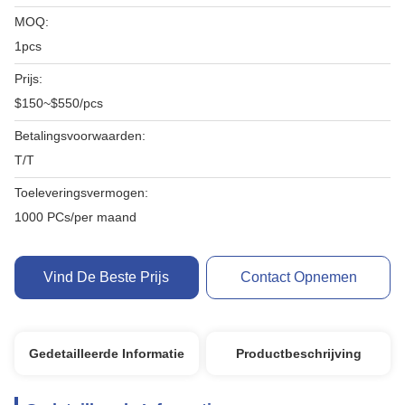
MOQ:
1pcs
Prijs:
$150~$550/pcs
Betalingsvoorwaarden:
T/T
Toeleveringsvermogen:
1000 PCs/per maand
Vind De Beste Prijs
Contact Opnemen
Gedetailleerde Informatie
Productbeschrijving