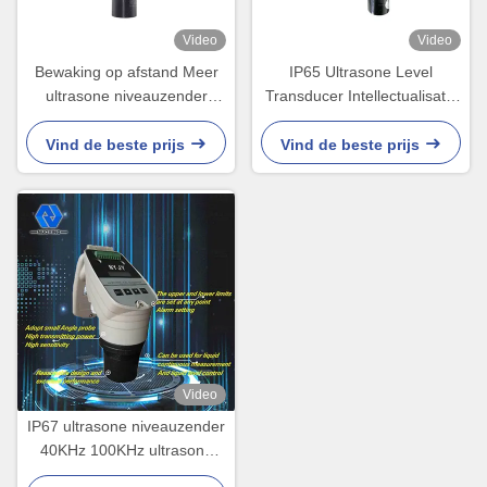
Video
Video
Bewaking op afstand Meer
IP65 Ultrasone Level
ultrasone niveauzender
Transducer Intellectualisatie
Ultrasone olieniveauzender
met LCD-scherm
Vind de beste prijs
Vind de beste prijs
Video
IP67 ultrasone niveauzender
40KHz 100KHz ultrasone
niveausensor voor watertank