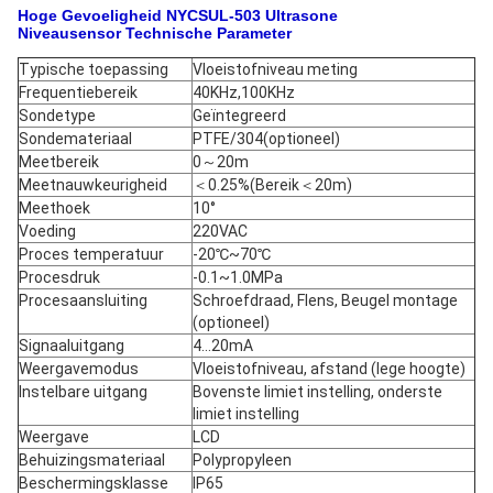
Hoge Gevoeligheid NYCSUL-503 Ultrasone
Niveausensor
Technische Parameter
Typische toepassing
Vloeistofniveau meting
Frequentiebereik
40KHz
,
100KHz
Sondetype
Geïntegreerd
Sondemateriaal
PTFE/304(optioneel
)
Meetbereik
0
～
20m
Meetnauwkeurigheid
＜
0.25%(Bereik
＜
20m)
Meethoek
10°
Voeding
220VAC
Proces temperatuur
-20
℃~
70
℃
Procesdruk
-0.1~1.0MPa
Procesaansluiting
Schroefdraad, Flens, Beugel montage
(optioneel)
Signaaluitgang
4...20mA
Weergavemodus
Vloeistofniveau, afstand (lege hoogte)
Instelbare uitgang
Bovenste limiet instelling, onderste
limiet instelling
Weergave
LCD
Behuizingsmateriaal
Polypropyleen
Beschermingsklasse
IP65