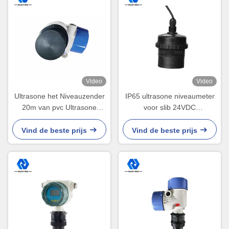
Video
Video
Ultrasone het Niveauzender
IP65 ultrasone niveaumeter
20m van pvc Ultrasone
voor slib 24VDC
Vloeibare Vlakke Maat Hoge
onderhoudsvrij
Precisie
Vind de beste prijs
Vind de beste prijs